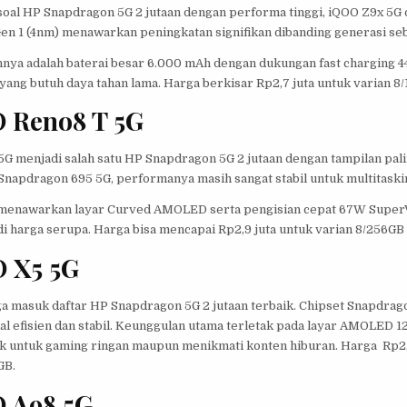
 soal HP Snapdragon 5G 2 jutaan dengan performa tinggi, iQOO Z9x 5G
en 1 (4nm) menawarkan peningkatan signifikan dibanding generasi se
nnya adalah baterai besar 6.000 mAh dengan dukungan fast charging 4
yang butuh daya tahan lama. Harga berkisar Rp2,7 juta untuk varian 8/
O Reno8 T 5G
G menjadi salah satu HP Snapdragon 5G 2 jutaan dengan tampilan pal
napdragon 695 5G, performanya masih sangat stabil untuk multitaski
a menawarkan layar Curved AMOLED serta pengisian cepat 67W SuperV
di harga serupa. Harga bisa mencapai Rp2,9 juta untuk varian 8/256GB
O X5 5G
a masuk daftar HP Snapdragon 5G 2 jutaan terbaik. Chipset Snapdrago
al efisien dan stabil. Keunggulan utama terletak pada layar AMOLED 
ok untuk gaming ringan maupun menikmati konten hiburan. Harga Rp2,
GB.
O A98 5G