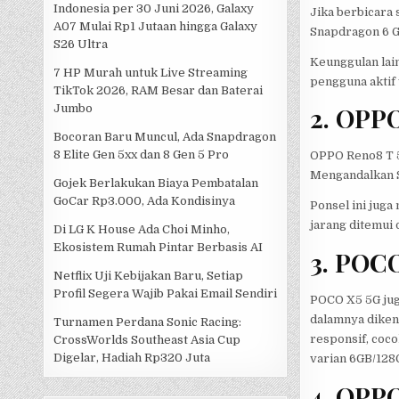
Indonesia per 30 Juni 2026, Galaxy
Jika berbicara
A07 Mulai Rp1 Jutaan hingga Galaxy
Snapdragon 6 G
S26 Ultra
Keunggulan lai
7 HP Murah untuk Live Streaming
pengguna aktif 
TikTok 2026, RAM Besar dan Baterai
Jumbo
2. OPP
Bocoran Baru Muncul, Ada Snapdragon
8 Elite Gen 5xx dan 8 Gen 5 Pro
OPPO Reno8 T 5
Mengandalkan S
Gojek Berlakukan Biaya Pembatalan
GoCar Rp3.000, Ada Kondisinya
Ponsel ini jug
jarang ditemui 
Di LG K House Ada Choi Minho,
Ekosistem Rumah Pintar Berbasis AI
3. POC
Netflix Uji Kebijakan Baru, Setiap
Profil Segera Wajib Pakai Email Sendiri
POCO X5 5G jug
dalamnya diken
Turnamen Perdana Sonic Racing:
responsif, coc
CrossWorlds Southeast Asia Cup
Digelar, Hadiah Rp320 Juta
varian 6GB/128
4. OPP