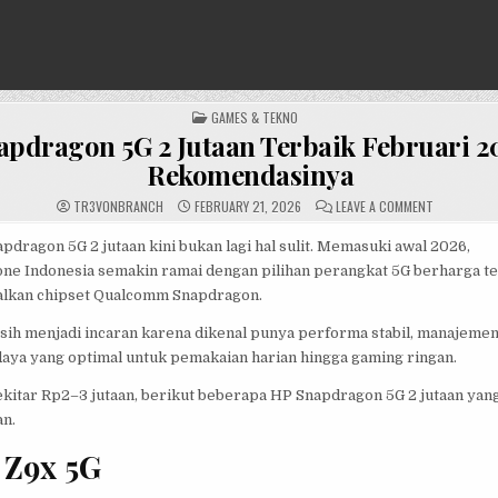
POSTED
GAMES & TEKNO
IN
pdragon 5G 2 Jutaan Terbaik Februari 20
Rekomendasinya
ON
TR3V0NBRANCH
FEBRUARY 21, 2026
LEAVE A COMMENT
HP
SNAPDRAG
5G
dragon 5G 2 jutaan kini bukan lagi hal sulit. Memasuki awal 2026,
2
ne Indonesia semakin ramai dengan pilihan perangkat 5G berharga t
JUTAAN
TERBAIK
lkan chipset Qualcomm Snapdragon.
FEBRUARI
2026,
INI
ih menjadi incaran karena dikenal punya performa stabil, manajemen
REKOMENDA
 daya yang optimal untuk pemakaian harian hingga gaming ringan.
kitar Rp2–3 jutaan, berikut beberapa HP Snapdragon 5G 2 jutaan yang
n.
 Z9x 5G