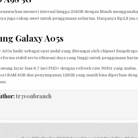
enawarkan memori internal hingga 256GB dengan Masih menggunak
inya juga cukup awet untuk penggunaan seharian. Harganya Rp2,8 jua 
ung Galaxy A05s
A05s hadir sebagai opsi andal yang ditenagai oleh chipset Snapdrago
orma stabil serta efisiensi daya yang tinggi untuk penggunaan haria
usung layar luas 6.7 inci FHD+ dengan refresh rate 90Hz yang mulus,
ri RAM 6GB dan penyimpanan 128GB yang masih bisa diperluas deng
aan.
uthor:
tr3v0nbranch