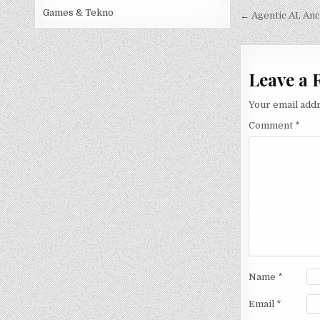
Post
Games & Tekno
navigati
← Agentic AI, An
Leave a 
Your email addr
Comment
*
Name
*
Email
*