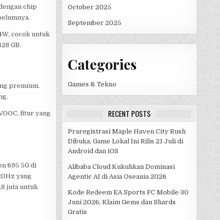
 dengan chip
October 2025
belumnya.
September 2025
4W, cocok untuk
128 GB.
Categories
Games & Tekno
ing premium.
ng.
RECENT POSTS
OOC, fitur yang
Praregistrasi Maple Haven City Rush
Dibuka, Game Lokal Ini Rilis 21 Juli di
Android dan iOS
n 695 5G di
Alibaba Cloud Kukuhkan Dominasi
120Hz yang
Agentic AI di Asia Oseania 2026
8 juta untuk
Kode Redeem EA Sports FC Mobile 30
Juni 2026, Klaim Gems dan Shards
Gratis