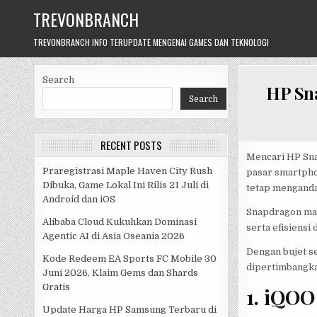
Skip
TREVONBRANCH
to
content
TREVONBRANCH INFO TERUPDATE MENGENAI GAMES DAN TEKNOLOGI
Search
HP Sna
Search
RECENT POSTS
Mencari HP Snap
Praregistrasi Maple Haven City Rush
pasar smartpho
Dibuka, Game Lokal Ini Rilis 21 Juli di
tetap menganda
Android dan iOS
Snapdragon mas
Alibaba Cloud Kukuhkan Dominasi
serta efisiensi
Agentic AI di Asia Oseania 2026
Dengan bujet se
Kode Redeem EA Sports FC Mobile 30
dipertimbangka
Juni 2026, Klaim Gems dan Shards
Gratis
1. iQOO
Update Harga HP Samsung Terbaru di