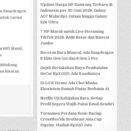
Update Harga HP Samsung Terbaru di
Indonesia per 30 Juni 2026, Galaxy
an Snapdragon
A07 Mulai Rp1 Jutaan hingga Galaxy
untuk varian
S26 Ultra
7 HP Murah untuk Live Streaming
TikTok 2026, RAM Besar dan Baterai
Jumbo
n 680 (6nm),
Bocoran Baru Muncul, Ada Snapdragon
n.
8 Elite Gen 5xx dan 8 Gen 5 Pro
 didukung
Gojek Berlakukan Biaya Pembatalan
an kisaran
GoCar Rp3.000, Ada Kondisinya
Di LG K House Ada Choi Minho,
Ekosistem Rumah Pintar Berbasis AI
Netflix Uji Kebijakan Baru, Setiap
Profil Segera Wajib Pakai Email Sendiri
Turnamen Perdana Sonic Racing:
CrossWorlds Southeast Asia Cup
Digelar, Hadiah Rp320 Juta