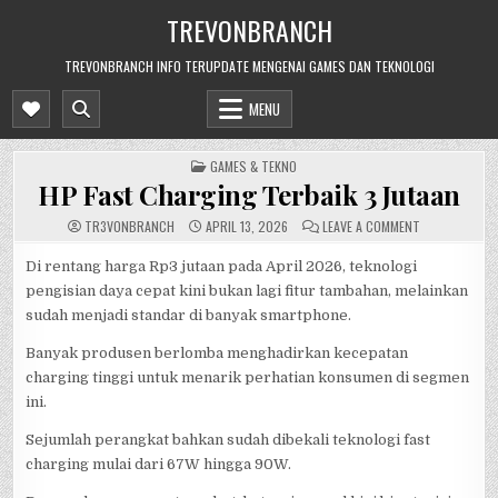
Skip
TREVONBRANCH
to
content
TREVONBRANCH INFO TERUPDATE MENGENAI GAMES DAN TEKNOLOGI
MENU
POSTED
GAMES & TEKNO
IN
HP Fast Charging Terbaik 3 Jutaan
ON
TR3V0NBRANCH
APRIL 13, 2026
LEAVE A COMMENT
HP
FAST
CHARGING
Di rentang harga Rp3 jutaan pada April 2026, teknologi
TERBAIK
pengisian daya cepat kini bukan lagi fitur tambahan, melainkan
3
JUTAAN
sudah menjadi standar di banyak smartphone.
Banyak produsen berlomba menghadirkan kecepatan
charging tinggi untuk menarik perhatian konsumen di segmen
ini.
Sejumlah perangkat bahkan sudah dibekali teknologi fast
charging mulai dari 67W hingga 90W.