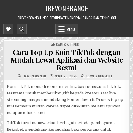
Skip
TREVONBRANCH
to
content
TREVONBRANCH INFO TERUPDATE MENGENAI GAMES DAN TEKNOLOGI
MENU
POSTED
GAMES & TEKNO
IN
Cara Top Up Koin TikTok dengan
Mudah Lewat Aplikasi dan Website
Resmi
ON
TR3V0NBRANCH
APRIL 23, 2026
LEAVE A COMMENT
CARA
TOP
UP
Koin TikTok menjadi elemen penting bagi pengguna TikTok,
KOIN
terutama untuk memberikan gift kepada kreator saat live
TIKTOK
DENGAN
streaming maupun mendukung konten favorit. Proses top up
MUDAH
LEWAT
kini semakin mudah karena dapat dilakukan melalui aplikasi
APLIKASI
DAN
maupun situs resmi.
WEBSITE
RESMI
TikTok turut menawarkan berbagai metode pembayaran
fleksibel, mendukung kemudahan bagi pengguna untuk