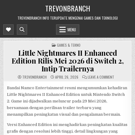
Skip
TREVONBRANCH
to
content
TREVONBRANCH INFO TERUPDATE MENGENAI GAMES DAN TEKNOLOGI
MENU
POSTED
GAMES & TEKNO
IN
Little Nightmares II Enhanced
Edition Rilis Mei 2026 di Switch 2,
Intip Trailernya
ON
TR3V0NBRANCH
APRIL 26, 2026
LEAVE A COMMENT
LITTLE
NIGHTMARES
II
Bandai Namco Entertainment resmi mengumumkan kehadiran
ENHANCED
Little Nightmares II Enhanced Edition untuk Nintendo Switch
EDITION
RILIS
2. Game ini dijadwalkan meluncur pada 29 Mei 2026,
MEI
2026
bersamaan dengan perilisan trailer terbaru yang
DI
SWITCH
menampilkan peningkatan visual dan pengalaman bermain.
2,
INTIP
TRAILERNYA
Versi Enhanced Edition ini menghadirkan peningkatan kualitas
grafis dengan resolusi lebih tinggi, detail lingkungan yang