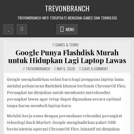
Skip
TREVONBRANCH
to
content
TREVONBRANCH INFO TERUPDATE MENGENAI GAMES DAN TEKNOLOGI
MENU
POSTED
GAMES & TEKNO
IN
Google Punya Flashdisk Murah
untuk Hidupkan Lagi Laptop Lawas
ON
TR3V0NBRANCH
MAY 6, 2026
LEAVE A COMMENT
GOOGLE
PUNYA
FLASHDISK
Google menghadirkan solusi baru bagi pengguna laptop lama
MURAH
melalui peluncuran flashdisk khusus berbasis ChromeOS Flex.
UNTUK
HIDUPKAN
Perangkat ini ditujukan untuk membantu merekondisi
LAGI
LAPTOP
perangkat lawas agar tetap dapat digunakan secara optimal
LAWAS
tanpa harus membeli laptop baru.
Melalui kerja sama dengan perusahaan rekondisi perangkat
teknologi Back Market, Google menghadirkan paket USB
berisi sistem operasi ChromeOS Flex. Inisiatif ini ditujukan