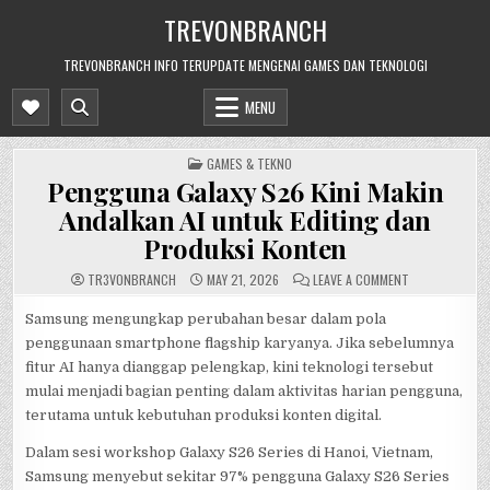
Skip
TREVONBRANCH
to
content
TREVONBRANCH INFO TERUPDATE MENGENAI GAMES DAN TEKNOLOGI
MENU
POSTED
GAMES & TEKNO
IN
Pengguna Galaxy S26 Kini Makin
Andalkan AI untuk Editing dan
Produksi Konten
ON
TR3V0NBRANCH
MAY 21, 2026
LEAVE A COMMENT
PENGGUNA
GALAXY
S26
Samsung mengungkap perubahan besar dalam pola
KINI
penggunaan smartphone flagship karyanya. Jika sebelumnya
MAKIN
ANDALKAN
fitur AI hanya dianggap pelengkap, kini teknologi tersebut
AI
UNTUK
mulai menjadi bagian penting dalam aktivitas harian pengguna,
EDITING
DAN
terutama untuk kebutuhan produksi konten digital.
PRODUKSI
KONTEN
Dalam sesi workshop Galaxy S26 Series di Hanoi, Vietnam,
Samsung menyebut sekitar 97% pengguna Galaxy S26 Series