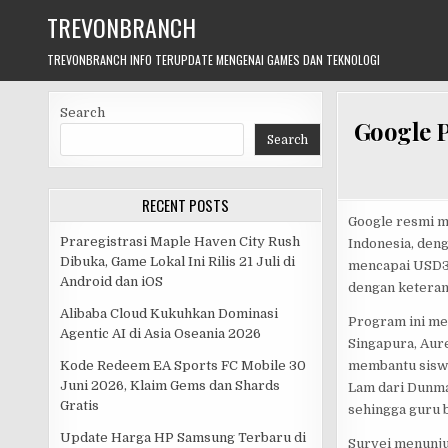
Skip
TREVONBRANCH
to
content
TREVONBRANCH INFO TERUPDATE MENGENAI GAMES DAN TEKNOLOGI
Search
Google P
Search
RECENT POSTS
Google resmi m
Praregistrasi Maple Haven City Rush
Indonesia, deng
Dibuka, Game Lokal Ini Rilis 21 Juli di
mencapai USD37 
Android dan iOS
dengan keteram
Alibaba Cloud Kukuhkan Dominasi
Program ini me
Agentic AI di Asia Oseania 2026
Singapura, Aur
membantu siswa
Kode Redeem EA Sports FC Mobile 30
Juni 2026, Klaim Gems dan Shards
Lam dari Dunma
Gratis
sehingga guru 
Update Harga HP Samsung Terbaru di
Survei menunju