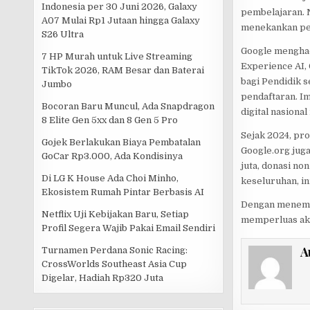
Indonesia per 30 Juni 2026, Galaxy
pembelajaran. N
A07 Mulai Rp1 Jutaan hingga Galaxy
menekankan perl
S26 Ultra
Google menghad
7 HP Murah untuk Live Streaming
Experience AI, 
TikTok 2026, RAM Besar dan Baterai
bagi Pendidik 
Jumbo
pendaftaran. Im
Bocoran Baru Muncul, Ada Snapdragon
digital nasiona
8 Elite Gen 5xx dan 8 Gen 5 Pro
Sejak 2024, pro
Gojek Berlakukan Biaya Pembatalan
Google.org juga
GoCar Rp3.000, Ada Kondisinya
juta, donasi no
Di LG K House Ada Choi Minho,
keseluruhan, ini
Ekosistem Rumah Pintar Berbasis AI
Dengan menempa
Netflix Uji Kebijakan Baru, Setiap
memperluas aks
Profil Segera Wajib Pakai Email Sendiri
A
Turnamen Perdana Sonic Racing:
CrossWorlds Southeast Asia Cup
Digelar, Hadiah Rp320 Juta