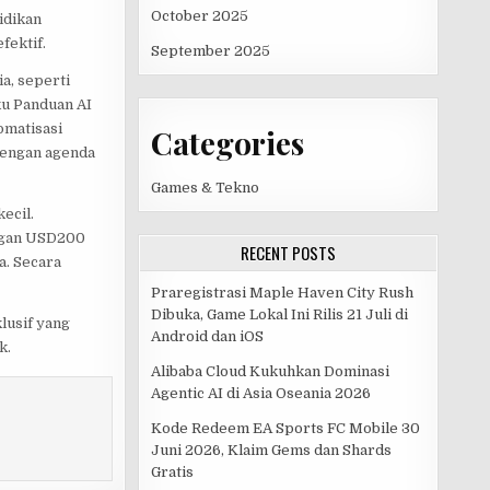
October 2025
idikan
fektif.
September 2025
a, seperti
ku Panduan AI
omatisasi
Categories
 dengan agenda
Games & Tekno
ecil.
ungan USD200
RECENT POSTS
a. Secara
Praregistrasi Maple Haven City Rush
Dibuka, Game Lokal Ini Rilis 21 Juli di
lusif yang
Android dan iOS
k.
Alibaba Cloud Kukuhkan Dominasi
Agentic AI di Asia Oseania 2026
Kode Redeem EA Sports FC Mobile 30
Juni 2026, Klaim Gems dan Shards
Gratis