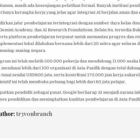
amun, masih ada kesenjangan pelatihan formal. Banyak institusi pend
unya kerangka kerja yang jelas agar integrasi AI berjalan aman dan e
irkan jalur pembelajaran terintegrasi dengan sumber daya kelas duni
Gemini Academy, dan AI Research Foundations. Selain itu, tersedia Bu
serta platform pembelajaran terpusat untuk memantau progres dan ot
plementasi lokal dilakukan bersama lebih dari 20 mitra agar selaras
l masing-masing negara.
gram ini telah melatih 500.000 pekerja dan mendukung 11.000 usaha k
 mendanai lebih dari 100 organisasi di Asia-Pasifik dengan total duk
n-tunai senilai USD600 juta, serta kontribusi 170.000 jam kerja sukarel
siatif ini telah membuka peluang bagi lebih dari 60 juta pelajar.
tkan pendidik sebagai pusat, Google berharap AI menjadi sarana ink
es pendidikan dan meningkatkan kualitas pembelajaran di Asia-Pasifi
uthor:
tr3v0nbranch