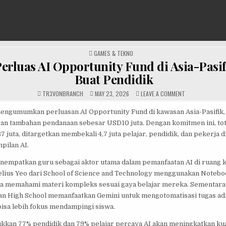
POSTED
GAMES & TEKNO
IN
erluas AI Opportunity Fund di Asia-Pasif
Buat Pendidik
ON
TR3V0NBRANCH
MAY 23, 2026
LEAVE A COMMENT
GOOGLE
PERLUAS
AI
engumumkan perluasan AI Opportunity Fund di kawasan Asia-Pasifik
OPPORTUNITY
an tambahan pendanaan sebesar USD10 juta. Dengan komitmen ini, tota
FUND
DI
juta, ditargetkan membekali 4,7 juta pelajar, pendidik, dan pekerja d
ASIA-
PASIFIK,
pilan AI.
FOKUS
BUAT
PENDIDIK
nempatkan guru sebagai aktor utama dalam pemanfaatan AI di ruang ke
elius Yeo dari School of Science and Technology menggunakan Noteb
 memahami materi kompleks sesuai gaya belajar mereka. Sementara 
n High School memanfaatkan Gemini untuk mengotomatisasi tugas adm
bisa lebih fokus mendampingi siswa.
kkan 77% pendidik dan 79% pelajar percaya AI akan meningkatkan kua