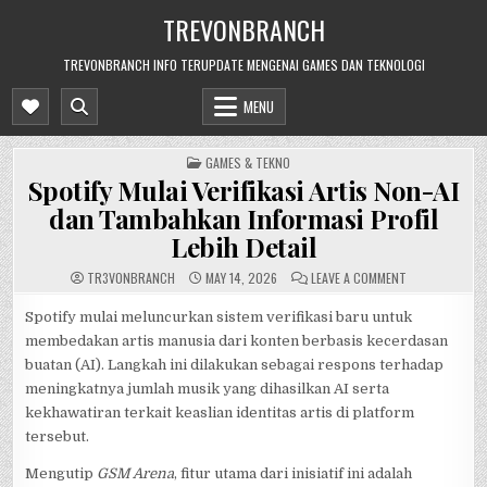
Skip
TREVONBRANCH
to
content
TREVONBRANCH INFO TERUPDATE MENGENAI GAMES DAN TEKNOLOGI
MENU
POSTED
GAMES & TEKNO
IN
Spotify Mulai Verifikasi Artis Non-AI
dan Tambahkan Informasi Profil
Lebih Detail
ON
TR3V0NBRANCH
MAY 14, 2026
LEAVE A COMMENT
SPOTIFY
MULAI
VERIFIKASI
Spotify mulai meluncurkan sistem verifikasi baru untuk
ARTIS
membedakan artis manusia dari konten berbasis kecerdasan
NON-
AI
buatan (AI). Langkah ini dilakukan sebagai respons terhadap
DAN
TAMBAHKAN
meningkatnya jumlah musik yang dihasilkan AI serta
INFORMASI
PROFIL
kekhawatiran terkait keaslian identitas artis di platform
LEBIH
DETAIL
tersebut.
Mengutip
GSM Arena
, fitur utama dari inisiatif ini adalah