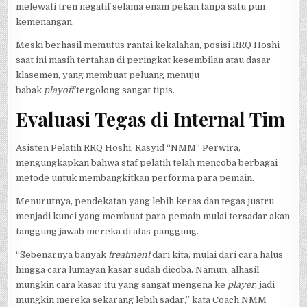
melewati tren negatif selama enam pekan tanpa satu pun
kemenangan.
Meski berhasil memutus rantai kekalahan, posisi RRQ Hoshi
saat ini masih tertahan di peringkat kesembilan atau dasar
klasemen, yang membuat peluang menuju
babak
playoff
tergolong sangat tipis.
Evaluasi Tegas di Internal Tim
Asisten Pelatih RRQ Hoshi, Rasyid “NMM” Perwira,
mengungkapkan bahwa staf pelatih telah mencoba berbagai
metode untuk membangkitkan performa para pemain.
Menurutnya, pendekatan yang lebih keras dan tegas justru
menjadi kunci yang membuat para pemain mulai tersadar akan
tanggung jawab mereka di atas panggung.
“Sebenarnya banyak
treatment
dari kita, mulai dari cara halus
hingga cara lumayan kasar sudah dicoba. Namun, alhasil
mungkin cara kasar itu yang sangat mengena ke
player
, jadi
mungkin mereka sekarang lebih sadar,” kata Coach NMM