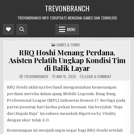
Skip
TREVONBRANCH
to
content
TREVONBRANCH INFO TERUPDATE MENGENAI GAMES DAN TEKNOLOGI
MENU
POSTED
GAMES & TEKNO
IN
RRQ Hoshi Menang Perdana,
Asisten Pelatih Ungkap Kondisi Tim
di Balik Layar
ON
TR3V0NBRANCH
MAY 15, 2026
LEAVE A COMMENT
RRQ
HOSHI
MENANG
RRQ Hoshi akhirnya berhasil mengamankan kemenangan
PERDANA,
perdana mereka dalam ajang Mobile Legends: Bang Bang
ASISTEN
PELATIH
Professional League (MPL) Indonesia Season 17. Berlaga pada
UNGKAP
KONDISI
partai penutup hari kedua pekan keenam, tim berjuluk “Raja
TIM
DI
dari Segala Raja” ini sukses menekuk Bigetron by Vitality
BALIK
LAYAR
dengan skor telak 2-0.
Kemenangan ini menjadi angin segar bagi RRQ Hoshi setelah